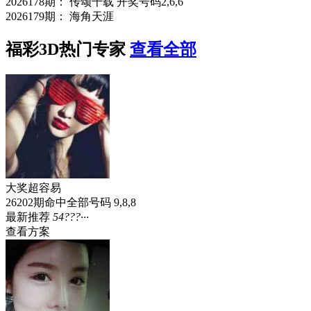
2026178期： 传颂千载 开奖号码2,6,6
2026179期： 海角天涯
福彩3D热门专家
查看全部
大奖超容易
26202期命中全部号码 9,8,8
最新推荐
5
4
?
?
?
···
查看方案